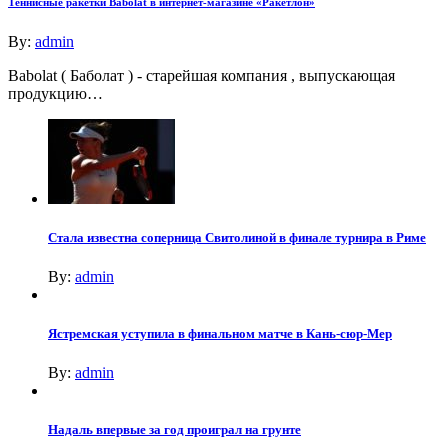
Теннисные ракетки Babolat в интернет-магазине «Ракетлон»
By:
admin
Babolat ( Баболат ) - старейшая компания , выпускающая
продукцию…
Стала известна соперница Свитолиной в финале турнира в Риме
By:
admin
Ястремская уступила в финальном матче в Кань-сюр-Мер
By:
admin
Надаль впервые за год проиграл на грунте