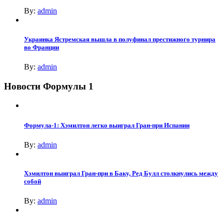
By:
admin
Украинка Ястремская вышла в полуфинал престижного турнира
во Франции
By:
admin
Новости Формулы 1
Формула-1: Хэмилтон легко выиграл Гран-при Испании
By:
admin
Хэмилтон выиграл Гран-при в Баку, Ред Булл столкнулись между
собой
By:
admin