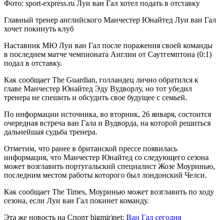
Фото: sport-express.ru Луи ван Гал хотел подать в отставку
Главный тренер английского Манчестер Юнайтед Луи ван Гал
хочет покинуть клуб
Наставник МЮ Луи ван Гал после поражения своей команды
в последнем матче чемпионата Англии от
Саутгемптона (0:1)
подал в отставку.
Как сообщает The Guardian, голландец лично обратился к
главе Манчестер Юнайтед Эду Вудворлу, но тот убедил
тренера не спешить и обсудить свое будущее с семьей.
По информации источника, во вторник, 26 января, состоится
очередная встреча ван Гала и Вудворда, на которой решиться
дальнейшая судьба тренера.
Отметим, что ранее в британской прессе появилась
информация, что Манчестер Юнайтед со следующего сезона
может возглавить португальский специалист Жозе Моуринью,
последним местом работы которого был лондонский Челси.
Как сообщает The Times, Моуринью может возглавить по ходу
сезона, если Луи ван Гал покинет команду.
Эта же новость на Спорт bigmir)net:
Ван Гал сегодня