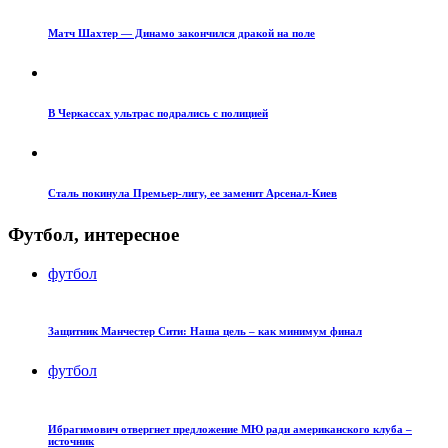
Матч Шахтер — Динамо закончился дракой на поле
В Черкассах ультрас подрались с полицией
Сталь покинула Премьер-лигу, ее заменит Арсенал-Киев
Футбол, интересное
футбол
Защитник Манчестер Сити: Наша цель – как минимум финал
футбол
Ибрагимович отвергнет предложение МЮ ради американского клуба –
источник