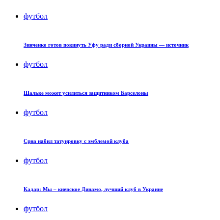
футбол
Зинченко готов покинуть Уфу ради сборной Украины — источник
футбол
Шальке может усилиться защитником Барселоны
футбол
Срна набил татуировку с эмблемой клуба
футбол
Кадар: Мы – киевское Динамо, лучший клуб в Украине
футбол