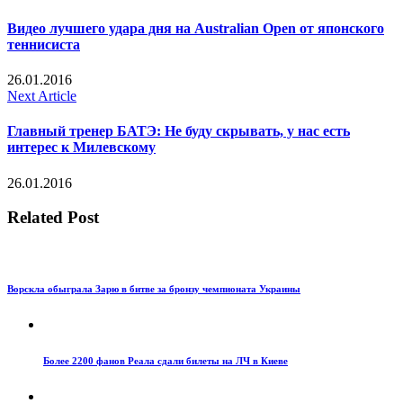
Видео лучшего удара дня на Australian Open от японского
теннисиста
26.01.2016
Next Article
Главный тренер БАТЭ: Не буду скрывать, у нас есть
интерес к Милевскому
26.01.2016
Related Post
Ворскла обыграла Зарю в битве за бронзу чемпионата Украины
Более 2200 фанов Реала сдали билеты на ЛЧ в Киеве