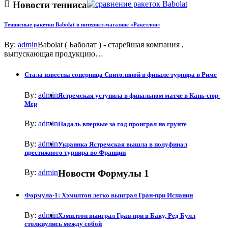
Новости тенниса
Теннисные ракетки Babolat в интернет-магазине «Ракетлон»
By:
admin
Babolat ( Баболат ) - старейшая компания ,
выпускающая продукцию…
Стала известна соперница Свитолиной в финале турнира в Риме
By:
admin
Ястремская уступила в финальном матче в Кань-сюр-
Мер
By:
admin
Надаль впервые за год проиграл на грунте
By:
admin
Украинка Ястремская вышла в полуфинал
престижного турнира во Франции
By:
admin
Новости Формулы 1
Формула-1: Хэмилтон легко выиграл Гран-при Испании
By:
admin
Хэмилтон выиграл Гран-при в Баку, Ред Булл
столкнулись между собой