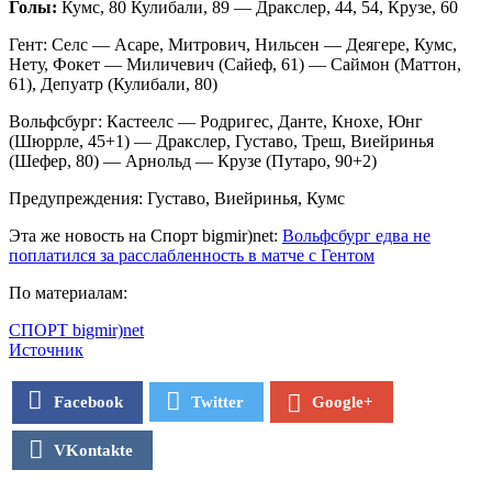
Голы:
Кумс, 80 Кулибали, 89 — Дракслер, 44, 54, Крузе, 60
Гент: Селс — Асаре, Митрович, Нильсен — Деягере, Кумс,
Нету, Фокет — Миличевич (Сайеф, 61) — Саймон (Маттон,
61), Депуатр (Кулибали, 80)
Вольфсбург: Кастеелс — Родригес, Данте, Кнохе, Юнг
(Шюррле, 45+1) — Дракслер, Густаво, Треш, Виейринья
(Шефер, 80) — Арнольд — Крузе (Путаро, 90+2)
Предупреждения: Густаво, Виейринья, Кумс
Эта же новость на Спорт bigmir)net:
Вольфсбург едва не
поплатился за расслабленность в матче с Гентом
По материалам:
СПОРТ bigmir)net
Источник
Facebook
Twitter
Google+
VKontakte