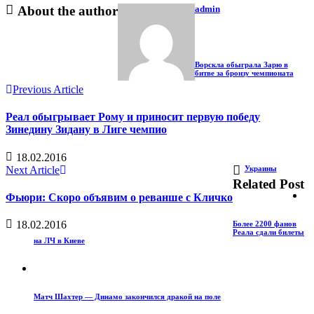
About the author
admin
Ворскла обыграла Зарю в
битве за бронзу чемпионата
Previous Article
Реал обыгрывает Рому и приносит первую победу
Зинедину Зидану в Лиге чемпио
18.02.2016
Next Article
Украины
Related Post
Фьюри: Скоро объявим о реванше с Кличко
18.02.2016
Более 2200 фанов
Реала сдали билеты
на ЛЧ в Киеве
Матч Шахтер — Динамо закончился дракой на поле