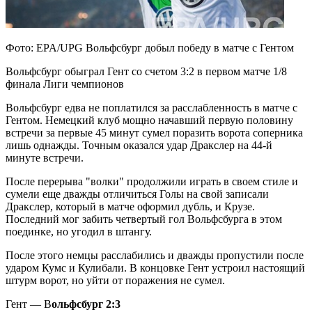
Фото: EPA/UPG Вольфсбург добыл победу в матче с Гентом
Вольфсбург обыграл Гент со счетом 3:2 в первом матче 1/8
финала Лиги чемпионов
Вольфсбург едва не поплатился за расслабленность в матче с
Гентом. Немецкий клуб мощно начавший
первую половину
встречи за первые 45 минут сумел поразить ворота соперника
лишь однажды. Точным оказался удар Дракслер на 44-й
минуте встречи.
После перерыва "волки" продолжили играть в своем стиле и
сумели еще дважды отличиться Голы на свой записали
Дракслер, который в матче оформил дубль, и Крузе.
Последний мог забить четвертый гол Вольфсбурга в этом
поединке, но угодил в штангу.
После этого немцы расслабились и дважды пропустили после
ударом Кумс и Кулибали. В концовке Гент устроил настоящий
штурм ворот, но уйти от поражения не сумел.
Гент — В
ольфсбург 2:3