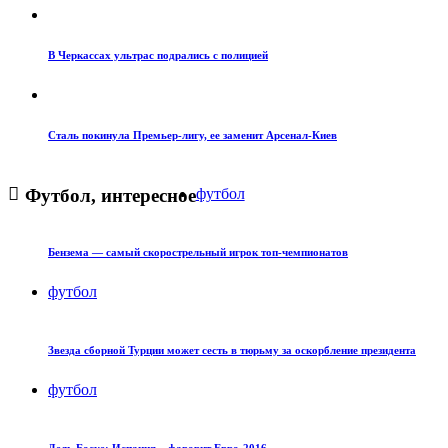
В Черкассах ультрас подрались с полицией
Сталь покинула Премьер-лигу, ее заменит Арсенал-Киев
Футбол, интересное
футбол
Бензема — самый скорострельный игрок топ-чемпионатов
футбол
Звезда сборной Турции может сесть в тюрьму за оскорбление президента
футбол
Дель Боске: Испания – фаворит Евро-2016