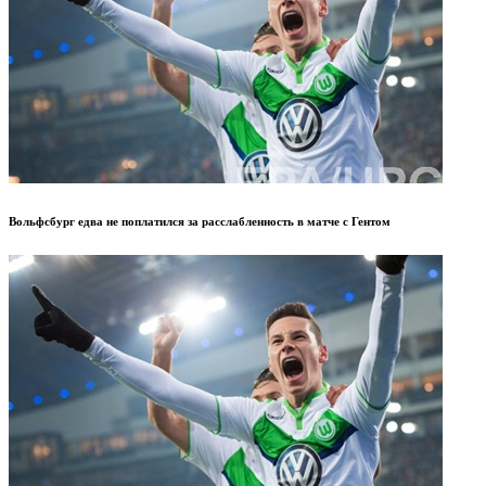
Вольфсбург едва не поплатился за расслабленность в матче с Гентом