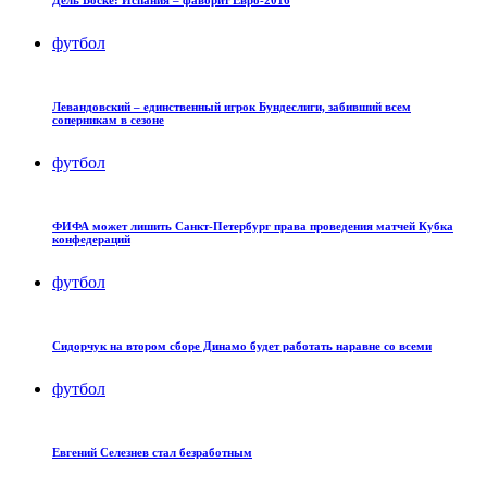
футбол
Левандовский – единственный игрок Бундеслиги, забивший всем
соперникам в сезоне
футбол
ФИФА может лишить Санкт-Петербург права проведения матчей Кубка
конфедераций
футбол
Сидорчук на втором сборе Динамо будет работать наравне со всеми
футбол
Евгений Селезнев стал безработным