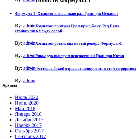
Новости Формулы 1
Формула-1: Хэмилтон легко выиграл Гран-при Испании
By:
admin
Хэмилтон выиграл Гран-при в Баку, Ред Булл
столкнулись между собой
By:
admin
Хэмилтон установил новый рекорд Формулы-1
By:
admin
Риккардо выиграл невероятный Гран-при Китая
By:
admin
Феттель: Такой отрыв от конкурентов стал сюрпризом
By:
admin
Архивы
Июль 2020
Июнь 2020
Май 2018
Январь 2018
Декабрь 2017
Ноябрь 2017
Октябрь 2017
Сентябрь 2017