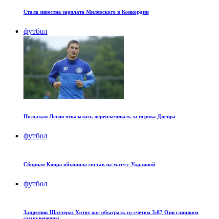
Стала известна зарплата Милевского в Конкордии
футбол
Польская Легия отказалась переплачивать за игрока Днепра
футбол
Сборная Кипра объявила состав на матч с Украиной
футбол
Защитник Шахтера: Хотят нас обыграть со счетом 3:0? Они слишком
самоуверенны