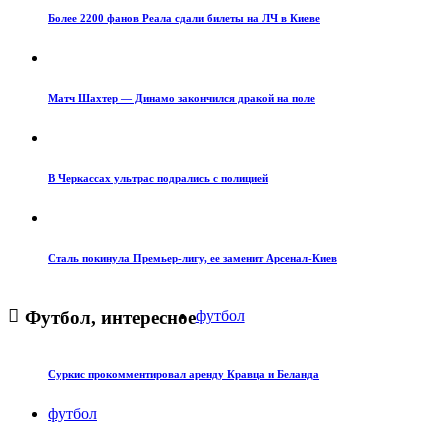
Более 2200 фанов Реала сдали билеты на ЛЧ в Киеве
Матч Шахтер — Динамо закончился дракой на поле
В Черкассах ультрас подрались с полицией
Сталь покинула Премьер-лигу, ее заменит Арсенал-Киев
Футбол, интересное
футбол
Суркис прокомментировал аренду Кравца и Беланда
футбол