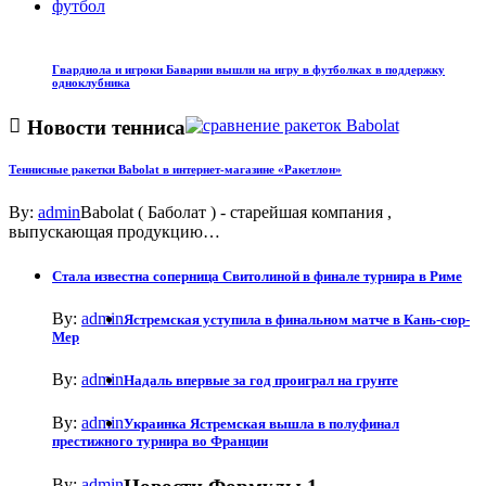
футбол
Гвардиола и игроки Баварии вышли на игру в футболках в поддержку
одноклубника
Новости тенниса
Теннисные ракетки Babolat в интернет-магазине «Ракетлон»
By:
admin
Babolat ( Баболат ) - старейшая компания ,
выпускающая продукцию…
Стала известна соперница Свитолиной в финале турнира в Риме
By:
admin
Ястремская уступила в финальном матче в Кань-сюр-
Мер
By:
admin
Надаль впервые за год проиграл на грунте
By:
admin
Украинка Ястремская вышла в полуфинал
престижного турнира во Франции
By:
admin