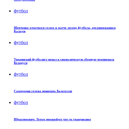
футбол
Шевченко отметился голом в матче легенд футбола, организованном
Каладзе
футбол
Украинский футболист попал в символическую сборную чемпионата
Беларуси
футбол
Сампдория готова приютить Балотелли
футбол
Ибрагимович: Летом произойдет что-то грандиозное