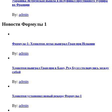
Украинка Ястремская вышла в полуфинал престижного турнира
во Франции
By:
admin
Новости Формулы 1
Формула-1: Хэмилтон легко выиграл Гран-при Испании
By:
admin
Хэмилтон выиграл Гран-при в Баку, Ред Булл столкнулись между
собой
By:
admin
Хэмилтон установил новый рекорд Формулы-1
By:
admin