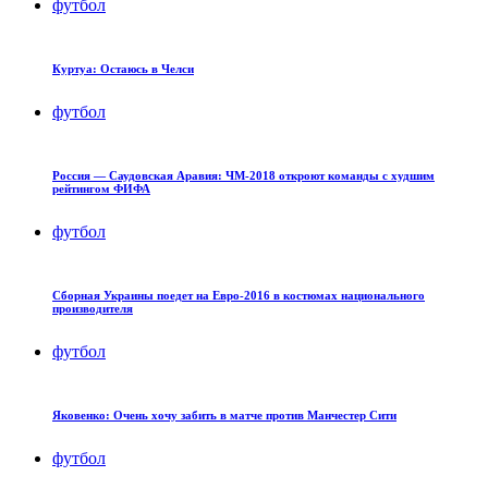
футбол
Куртуа: Остаюсь в Челси
футбол
Россия — Саудовская Аравия: ЧМ-2018 откроют команды с худшим
рейтингом ФИФА
футбол
Сборная Украины поедет на Евро-2016 в костюмах национального
производителя
футбол
Яковенко: Очень хочу забить в матче против Манчестер Сити
футбол