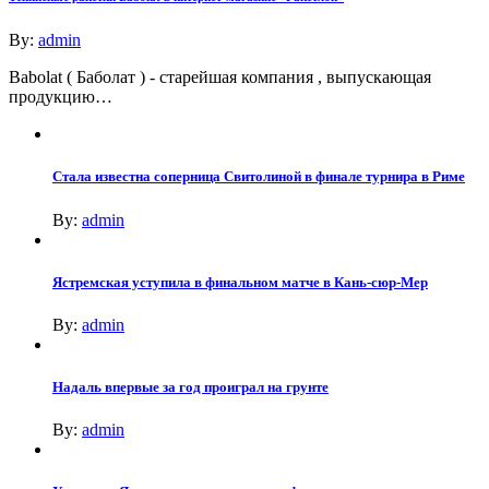
By:
admin
Babolat ( Баболат ) - старейшая компания , выпускающая
продукцию…
Стала известна соперница Свитолиной в финале турнира в Риме
By:
admin
Ястремская уступила в финальном матче в Кань-сюр-Мер
By:
admin
Надаль впервые за год проиграл на грунте
By:
admin