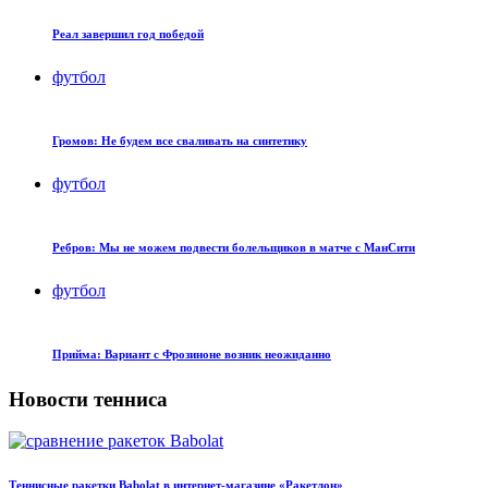
Реал завершил год победой
футбол
Громов: Не будем все сваливать на синтетику
футбол
Ребров: Мы не можем подвести болельщиков в матче с МанСити
футбол
Прийма: Вариант с Фрозиноне возник неожиданно
Новости тенниса
Теннисные ракетки Babolat в интернет-магазине «Ракетлон»