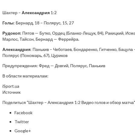
Шахтер –
Александрия
1:2
Голы
: Бернард, 18 – Полярус, 15, 27
Рудокоп
: Пятов — Бутко, Ордец (Бланко-Лещук, 84), Ракицкий, Ис
Марлос, Тайсон, Бернард — Феррейра.
Александрия
: Панькив – Чеботаев, Бондаренко, Гитченко, Бацула –
Полярус (Пономарь, 67), Цуриков
Предупреждения: Фред — Довгий, Полярус, Панькив
В области материалам:
iSport.ua
Источник
Поделиться "Шахтер – Александрия 1:2 Видео голов и обзор матча
Facebook
Twitter
Google+