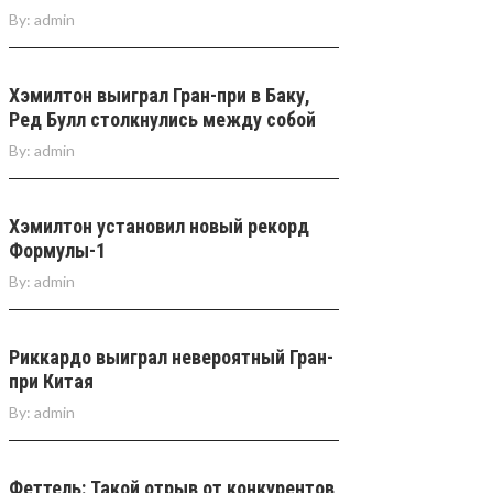
By:
admin
Хэмилтон выиграл Гран-при в Баку,
Ред Булл столкнулись между собой
By:
admin
Хэмилтон установил новый рекорд
Формулы-1
By:
admin
Риккардо выиграл невероятный Гран-
при Китая
By:
admin
Феттель: Такой отрыв от конкурентов