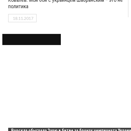
политика
18.11.2017
RELATED POST
Ворскла обыграла Зарю в битве за бронзу чемпионата Украи