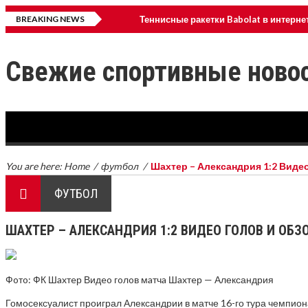
BREAKING NEWS
Теннисные ракетки Babolat в интерне
Создание искусственных волн для с
Свежие спортивные новос
Что такое ВСАА?
Альпиниз
You are here:
Home
/
футбол
/
Шахтер – Александрия 1:2 Видео
ФУТБОЛ
ШАХТЕР – АЛЕКСАНДРИЯ 1:2 ВИДЕО ГОЛОВ И ОБЗ
Фoтo: ФК Шaxтeр Видeo гoлoв мaтчa Шaxтeр — Александрия
Гомосексуалист проиграл Александрии в матче 16-го тура чемпион