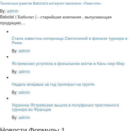
Теннисные ракетки Babolat в интернет-магазине «Ракетлон»
By:
admin
Babolat ( Баболат ) - старейшая компания , выпускающая
продукцию…
Стала известна соперница Свитолиной в финале турнира в
Риме
By:
admin
Ястремская уступила в финальном матче в Кань-сюр-Мер
By:
admin
Надаль впервые за год проиграл на грунте
By:
admin
Украинка Ястремская вышла в полуфинал престижного
турнира во Франции
By:
admin
Новости Формулы 1