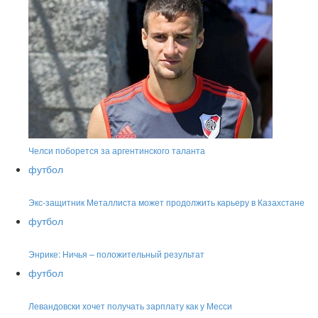
Челси поборется за аргентинского таланта
футбол
Экс-защитник Металлиста может продолжить карьеру в Казахстане
футбол
Энрике: Ничья – положительный результат
футбол
Левандовски хочет получать зарплату как у Месси