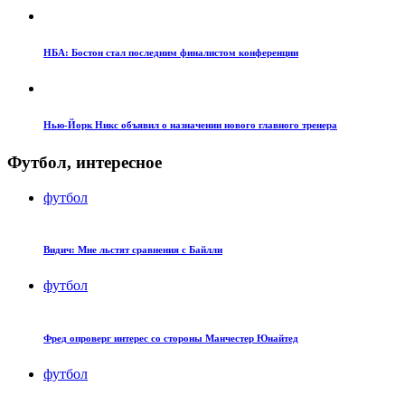
НБА: Бостон стал последним финалистом конференции
Нью-Йорк Никс объявил о назначении нового главного тренера
Футбол, интересное
футбол
Видич: Мне льстят сравнения с Байлли
футбол
Фред опроверг интерес со стороны Манчестер Юнайтед
футбол