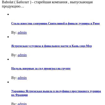
Babolat ( Баболат ) - старейшая компания , выпускающая
продукцию…
Стала известна соперница Свитолиной в финале турнира в Риме
By:
admin
Ястремская уступила в финальном матче в Кань-сюр-Мер
By:
admin
Надаль впервые за год проиграл на грунте
By:
admin
Украинка Ястремская вышла в полуфинал престижного турнира
во Франции
By:
admin