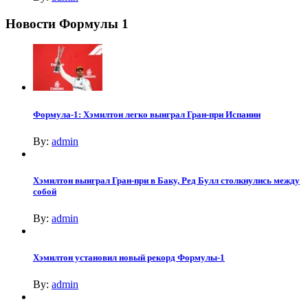
Новости Формулы 1
Формула-1: Хэмилтон легко выиграл Гран-при Испании
By:
admin
Хэмилтон выиграл Гран-при в Баку, Ред Булл столкнулись между
собой
By:
admin
Хэмилтон установил новый рекорд Формулы-1
By:
admin