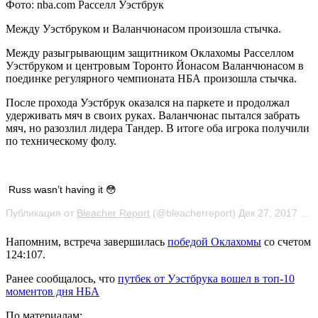
Фото: nba.com Расселл Уэстбрук
Между Уэстбруком и Валанчюнасом произошла стычка.
Между разыгрывающим защитником Оклахомы Расселлом
Уэстбруком и центровым Торонто Йонасом Валанчюнасом в
поединке регулярного чемпионата НБА
произошла стычка.
После прохода Уэстбрук оказался на паркете и продолжал
удерживать мяч в своих руках. Валанчюнас пытался забрать
мяч, но разозлил лидера Тандер. В итоге оба игрока получили
по техническому фолу.
Russ wasn’t having it 😳
Публикация от
Bleacher Report
(@bleacherreport) Дек 27, 2017 at 6:04 PST
Напомним, встреча завершилась
победой Оклахомы
со счетом
124:107.
Ранее сообщалось, что
путбек от Уэстбрука вошел в топ-10
моментов дня НБА
По материалам: