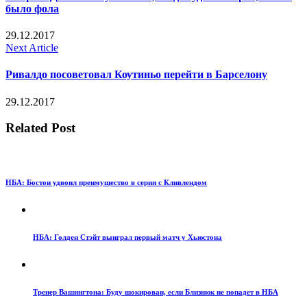
было фола
29.12.2017
Next Article
Ривалдо посоветовал Коутиньо перейти в Барселону
29.12.2017
Related Post
НБА: Бостон удвоил преимущество в серии с Кливлендом
НБА: Голден Стэйт выиграл первый матч у Хьюстона
Тренер Вашингтона: Буду шокирован, если Близнюк не попадет в НБА