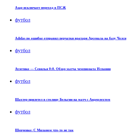
Азар исключает переход в ПСЖ
футбол
Adidas по ошибке отправил перчатки вратаря Арсенала на базу Челси
футбол
Атлетико — Севилья 0:0. Обзор матча чемпионата Испании
футбол
Шахтер прилетел в столицу Бельгии на матч с Андерлехтом
футбол
Шевченко: С Миланом что-то не так