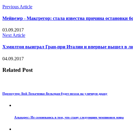
Previous Article
Мейвезер - Макгрегор: стала известна причина остановки б
03.09.2017
Next Article
Хэмилтон выиграл Гран-при Италии и впервые вышел в ли
04.09.2017
Related Post
Промоутер: Бой Ломаченко-Бельтран будет похож на уличную драку
Альварес: Не сомневаюсь в том, что стану следующим чемпионом мира