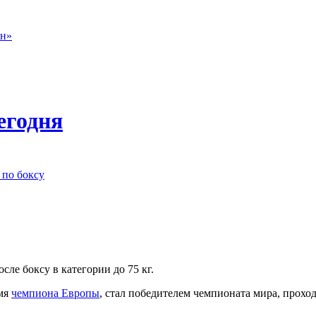
он»
егодня
 по боксу
ле боксу в категории до 75 кг.
имя
чемпиона Европы
, стал победителем чемпионата мира, прох