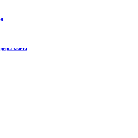
оя
деры зачета