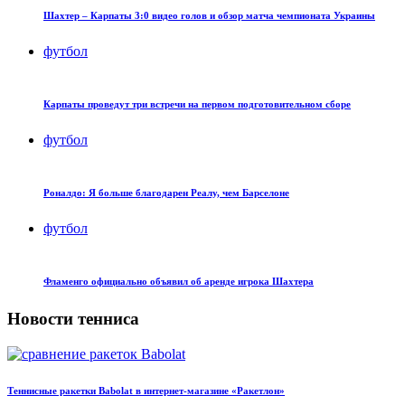
Шахтер – Карпаты 3:0 видео голов и обзор матча чемпионата Украины
футбол
Карпаты проведут три встречи на первом подготовительном сборе
футбол
Роналдо: Я больше благодарен Реалу, чем Барселоне
футбол
Фламенго официально объявил об аренде игрока Шахтера
Новости тенниса
Теннисные ракетки Babolat в интернет-магазине «Ракетлон»