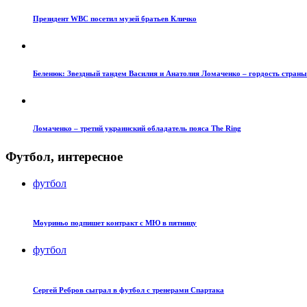
Президент WBC посетил музей братьев Кличко
Беленюк: Звездный тандем Василия и Анатолия Ломаченко – гордость страны
Ломаченко – третий украинский обладатель пояса The Ring
Футбол, интересное
футбол
Моуриньо подпишет контракт с МЮ в пятницу
футбол
Сергей Ребров сыграл в футбол с тренерами Спартака