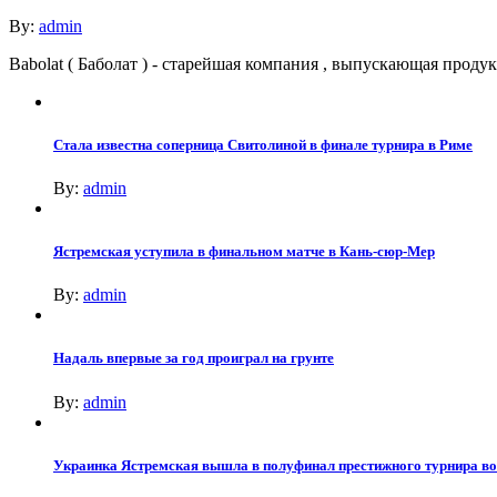
By:
admin
Babolat ( Баболат ) - старейшая компания , выпускающая про
Стала известна соперница Свитолиной в финале турнира в Риме
By:
admin
Ястремская уступила в финальном матче в Кань-сюр-Мер
By:
admin
Надаль впервые за год проиграл на грунте
By:
admin
Украинка Ястремская вышла в полуфинал престижного турнира в