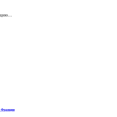
дукцию…
о Франции