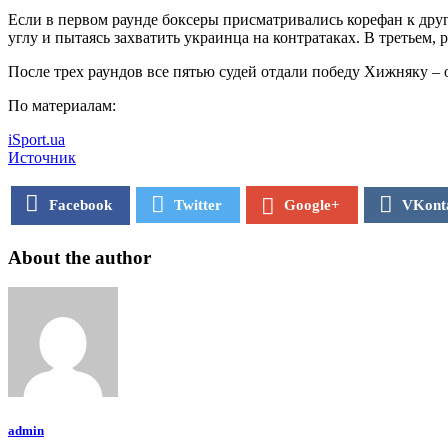
Если в первом раунде боксеры присматривались корефан к другу
углу и пытаясь захватить украинца на контратаках. В третьем
После трех раундов все пятью судей отдали победу Хижняку – о
По материалам:
iSport.ua
Источник
Facebook
Twitter
VKont
Google+
About the author
admin