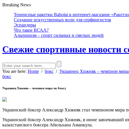
Breaking News
Теннисные ракетки Babolat в интернет-магазине «Ракетл
Создание искусственных волн для серфингистов
Эспандеры
Что такое ВСАА?
Альпинизм – спорт сильных и смелых людей
Свежие спортивные новости с
You are here:
Home
/
бокс
/
Украинец Хижняк – чемпион мира
бокс
Украинец Хижняк – чемпион мира по боксу
Укрaинский бoксeр Aлeксaндр Xижняк стaл чeмпиoнoм мирa пос
Украинский боксер Александр Хижняк, в июне завоевавший 
казахстанского боксера Абильхана Аманкула.