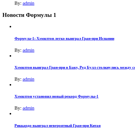
By:
admin
Новости Формулы 1
Формула-1: Хэмилтон легко выиграл Гран-при Испании
By:
admin
Хэмилтон выиграл Гран-при в Баку, Ред Булл столкнулись между с
By:
admin
Хэмилтон установил новый рекорд Формулы-1
By:
admin
Риккардо выиграл невероятный Гран-при Китая