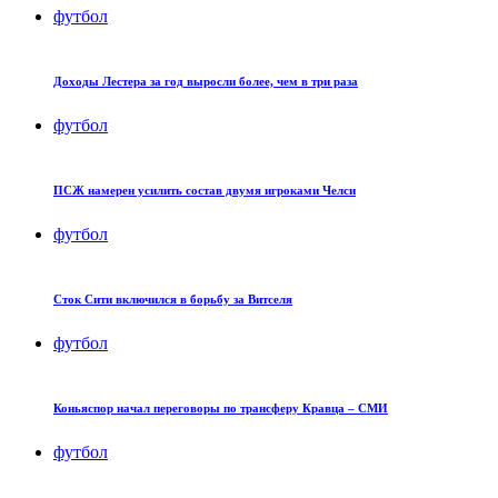
футбол
Доходы Лестера за год выросли более, чем в три раза
футбол
ПСЖ намерен усилить состав двумя игроками Челси
футбол
Сток Сити включился в борьбу за Витселя
футбол
Коньяспор начал переговоры по трансферу Кравца – СМИ
футбол